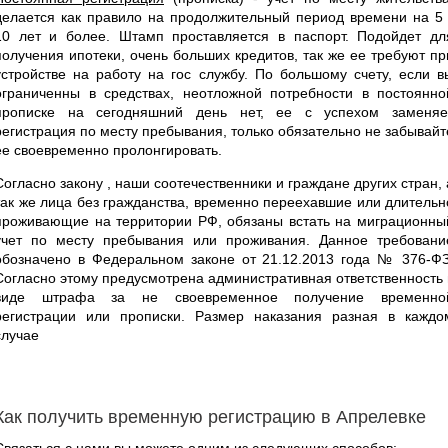
делается как правило на продолжительный период времени на 5 
10 лет и более. Штамп проставляется в паспорт. Подойдет дл
получения ипотеки, очень больших кредитов, так же ее требуют пр
устройстве на работу на гос службу. По большому счету, если в
ограниченны в средствах, неотложной потребности в постоянно
прописке на сегодняшний день нет, ее с успехом заменяе
регистрация по месту пребывания, только обязательно не забывайт
ее своевременно пролонгировать.
Согласно закону , наши соотечественники и граждане других стран, 
так же лица без гражданства, временно переехавшие или длительн
проживающие на территории РФ, обязаны встать на миграционны
учет по месту пребывания или проживания. Данное требовани
обозначено в Федеральном законе от 21.12.2013 года № 376-ФЗ
Согласно этому предусмотрена административная ответственность 
виде штрафа за не своевременное получение временно
регистрации или прописки. Размер наказания разная в каждо
случае
Как получить временную регистрацию в Апрелевке
Связаться с нами вы можете одним из следующих способов: