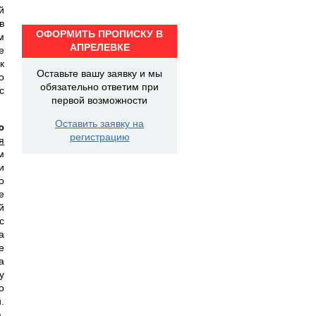
й
в
ОФОРМИТЬ ПРОПИСКУ В
м
АПРЕЛЕВКЕ
е
к
Оставьте вашу заявку и мы
о
обязательно ответим при
с
первой возможности
Оставить заявку на
ю
регистрацию
я
м
и
о
е
й
с
а
е
а
у
о
.
,