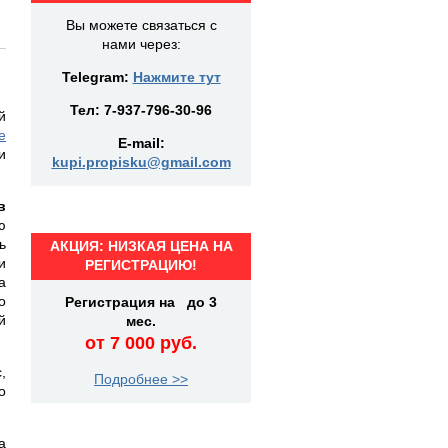
Вы можете связаться с
нами через:
Telegram:
Нажмите тут
Тел:
7-937-796-30-96
й
е
E-mail:
и
kupi.propisku@gmail.com
в
ю
ь
АКЦИЯ: НИЗКАЯ ЦЕНА НА
и
РЕГИСТРАЦИЮ!
а
о
Регистрация на до 3
й
мес.
от 7 000 руб.
,
Подробнее >>
о
а