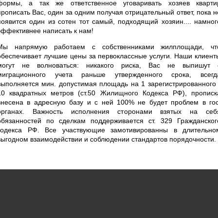
формы, а так же ответственное уговаривать хозяев кварти
прописать Вас, один за одним получая отрицательный ответ, пока н
появится один из сотен тот самый, подходящий хозяин.... намног
эффективнее написать к нам!
Мы напрямую работаем с собственниками жилплощади, чт
обеспечивает лучшие цены за первоклассные услуги. Наши клиент
могут не волноваться: никакого риска, Вас не выпишут 
миграционного учета раньше утвержденного срока, всегд
выполняется мин. допустимая площадь на 1 зарегистрированного 
10 квадратных метров (ст.50 Жилищного Кодекса РФ), прописк
внесена в адресную базу и с ней 100% не будет проблем в гос
органах. Важность исполнения сторонами взятых на себ
обязанностей по сделкам поддерживается ст. 329 Гражданског
кодекса РФ. Все участвующие замотивированны в длительно
выгодном взаимодействии и соблюдении стандартов порядочности.