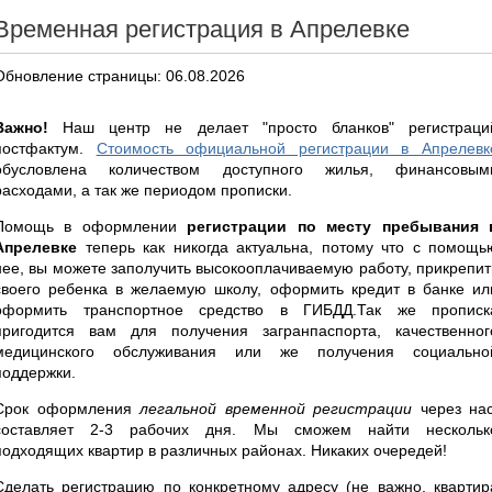
Временная регистрация в Апрелевке
Обновление страницы: 06.08.2026
Важно!
Наш центр не делает "просто бланков" регистраци
постфактум.
Стоимость официальной регистрации в Апрелевк
обусловлена количеством доступного жилья, финансовым
расходами, а так же периодом прописки.
Помощь в оформлении
регистрации по месту пребывания 
Апрелевке
теперь как никогда актуальна, потому что с помощь
нее, вы можете заполучить высокооплачиваемую работу, прикрепит
своего ребенка в желаемую школу, оформить кредит в банке ил
оформить транспортное средство в ГИБДД.Так же прописк
пригодится вам для получения загранпаспорта, качественног
медицинского обслуживания или же получения социально
поддержки.
Срок оформления
легальной временной регистрации
через нас
составляет 2-3 рабочих дня. Мы сможем найти нескольк
подходящих квартир в различных районах. Никаких очередей!
Сделать регистрацию по конкретному адресу (не важно, квартир