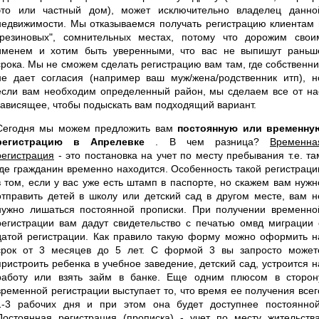
это или частный дом), может исключительно владелец данно
недвижимости. Мы отказываемся получать регистрацию клиентам 
"резиновых", сомнительных местах, потому что дорожим свои
именем и хотим быть уверенными, что вас не выпишут раньш
срока. Мы не сможем сделать регистрацию вам там, где собственни
не дает согласия (например ваш муж/жена/родственник итп), н
если вам необходим определенный район, мы сделаем все от на
зависящее, чтобы подыскать вам подходящий вариант.
Сегодня мы можем предложить вам
постоянную или временну
регистрацию в Апрелевке
. В чем разница?
Временна
регистрация
- это постановка на учет по месту пребывания т.е. та
где гражданин временно находится. Особенность такой регистраци
в том, если у вас уже есть штамп в паспорте, но скажем вам нужн
отправить детей в школу или детский сад в другом месте, вам н
нужно лишаться постоянной прописки. При получении временно
регистрации вам дадут свидетельство с печатью омвд миграции 
датой регистрации. Как правило такую форму можно оформить н
срок от 3 месяцев до 5 лет. С формой 3 вы запросто может
пристроить ребенка в учебное заведение, детский сад, устроится н
работу или взять займ в банке. Еще одним плюсом в сторон
временной регистрации выступает то, что время ее получения всег
1-3 рабочих дня и при этом она будет доступнее постоянной
Постоянная регистрация
(прописка) - учет по месту жительства