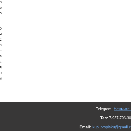
р
е
о
о
ы
с
а
-
а
.
я
о
м
Telegram:
Нажмите 
Тел:
7-937-796-30
Email:
kupi.propisku@gmail.