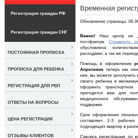
Временная регист
Регистрация граждан РФ
Обновление страницы: 05.0
Регистрация граждан СНГ
Важно!
Наш центр не дел
постфактум.
Стоимость о
обусловлена количеств
ПОСТОЯННАЯ ПРОПИСКА
расходами, а так же период
Помощь в оформлении
р
ПРОПИСКА ДЛЯ РЕБЕНКА
Апрелевке
теперь как ни
нее, вы можете заполучить
своего ребенка в желаему
РЕГИСТРАЦИЯ ДЛЯ РВП
оформить транспортное 
пригодится вам для полу
медицинского обслужив
ОТВЕТЫ НА ВОПРОСЫ
поддержки.
Срок оформления
легаль
ЦЕНА РЕГИСТРАЦИИ
составляет 2-3 рабочи
подходящих квартир в разл
ОТЗЫВЫ КЛИЕНТОВ
Сделать регистрацию по к